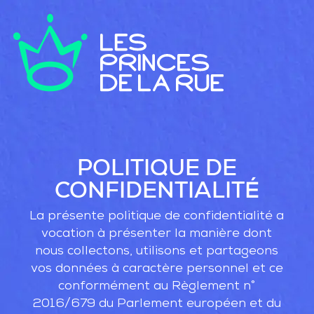
NOS ACTIONS
NOTRE BUDGET
DEVENIR BÉNÉVOLE
POLITIQUE DE
CONFIDENTIALITÉ
JE SUIS UN PROFESSIONNEL
NOS PARTENAIRES
La présente politique de confidentialité a
vocation à présenter la manière dont
FAQ
nous collectons, utilisons et partageons
vos données à caractère personnel et ce
DÉPENSES
conformément au Règlement n°
2016/679 du Parlement européen et du